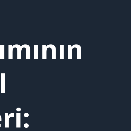
ımının
l
ri: