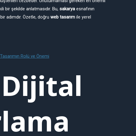
l müşterileri cezbeder. Unutulmaması gereken en önemli
ili bir şekilde anlatmasıdır. Bu,
sakarya
esnafının
k bir adımdır. Özetle, doğru
web tasarım
ile yerel
 Tasarımın Rolü ve Önemi
 Dijital
rlama