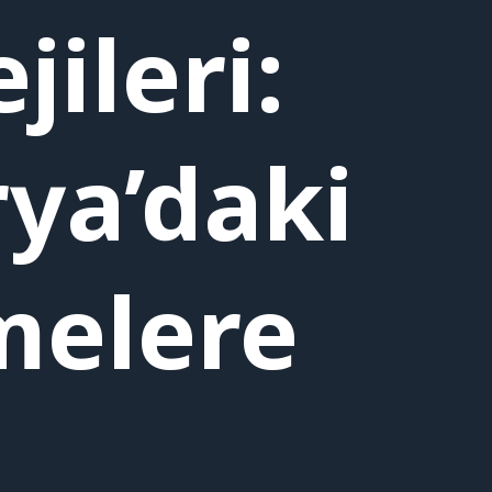
jileri:
ya’daki
melere