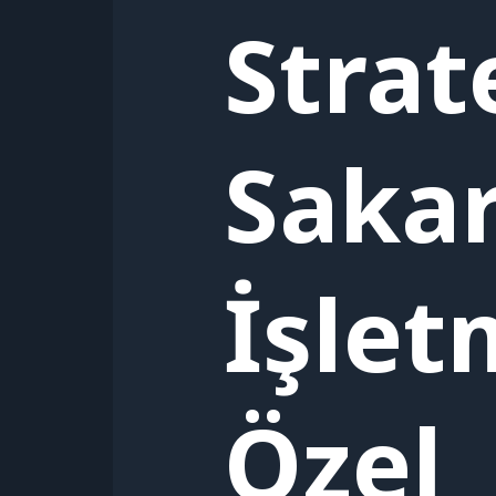
Strate
Sakar
İşlet
Özel