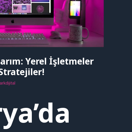
rım: Yerel İşletmeler
 Stratejiler!
rkdijital
ya’da