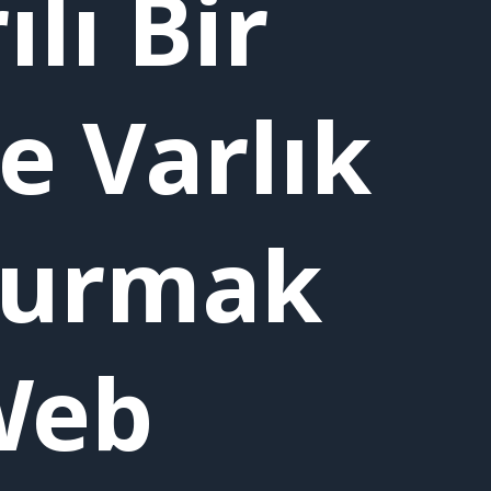
lı Bir
e Varlık
turmak
Web