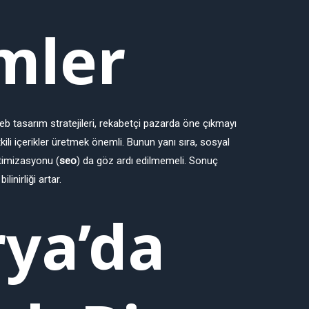
mler
b tasarım stratejileri, rekabetçi pazarda öne çıkmayı
tkili içerikler üretmek önemli. Bunun yanı sıra, sosyal
timizasyonu (
seo
) da göz ardı edilmemeli. Sonuç
inirliği artar.
ya’da