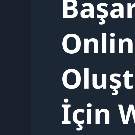
Başarı
Onlin
Oluş
İçin 