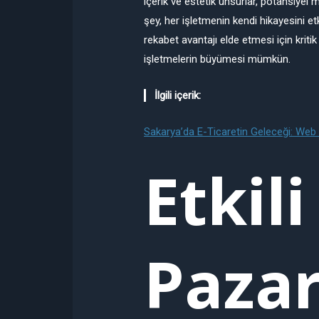
içerik ve estetik unsurlar, potansiye
şey, her işletmenin kendi hikayesini etk
rekabet avantajı elde etmesi için kriti
işletmelerin büyümesi mümkün.
İlgili içerik:
Sakarya’da E-Ticaretin Geleceği: Web
Etkili
Paza