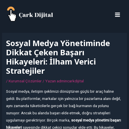
İçeriğe
MAI
atla
MEN
Yazı
dolaşımı
Sosyal Medya Yönetiminde
Dikkat Çeken Başarı
Hikayeleri: İlham Verici
Stratejiler
/
Kurumsal Çözümler
/ Yazan
admincarkdijital
Sosyal medya, iletişim şeklimizi dönüştüren güçlü bir araç haline
geldi. Bu platformlar, markalar için yalnızca bir pazarlama alanı değil,
aynı zamanda tüketicilerle gerçek bir bağ kurmanın da yolunu
sunuyor. Ancak bu alanda başarı elde etmek, doğru stratejileri
uygulamayı gerektiriyor. Birçok marka,
sosyal medya yönetimi başarı
hikayeleri
sayesinde dikkat çekici sonuçlar elde etti. Bu hikayeler,