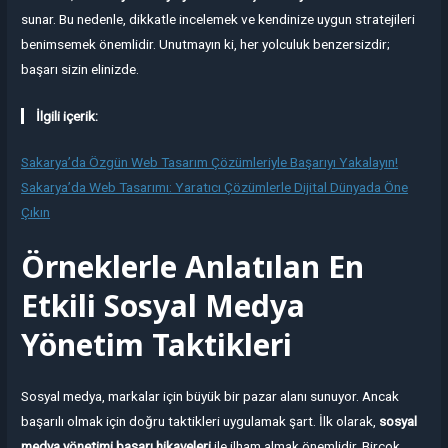
sunar. Bu nedenle, dikkatle incelemek ve kendinize uygun stratejileri
benimsemek önemlidir. Unutmayın ki, her yolculuk benzersizdir;
başarı sizin elinizde.
İlgili içerik:
Sakarya’da Özgün Web Tasarım Çözümleriyle Başarıyı Yakalayın!
Sakarya’da Web Tasarımı: Yaratıcı Çözümlerle Dijital Dünyada Öne
Çıkın
Örneklerle Anlatılan En
Etkili Sosyal Medya
Yönetim Taktikleri
Sosyal medya, markalar için büyük bir pazar alanı sunuyor. Ancak
başarılı olmak için doğru taktikleri uygulamak şart. İlk olarak,
sosyal
medya yönetimi başarı hikayeleri
ile ilham almak önemlidir. Birçok